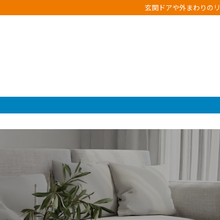
コ
ナ
玄関ドアや外まわりのリフ
ン
ビ
テ
ゲ
ン
ー
ツ
シ
へ
ョ
ス
ン
キ
に
ッ
移
プ
動