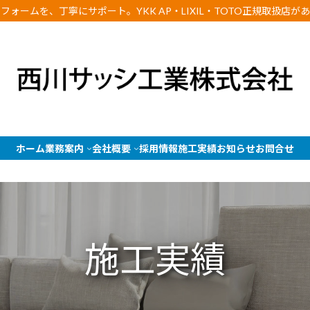
ォームを、丁寧にサポート。YKK AP・LIXIL・TOTO正規取扱店
ホーム
業務案内
会社概要
採用情報
施工実績
お知らせ
お問合せ
施工実績