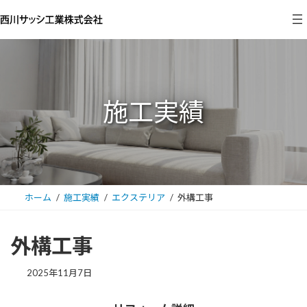
コ
ナ
ン
ビ
テ
ゲ
ン
ー
ツ
シ
へ
ョ
施工実績
ス
ン
キ
に
ッ
移
プ
動
ホーム
施工実績
エクステリア
外構工事
外構工事
2025年11月7日